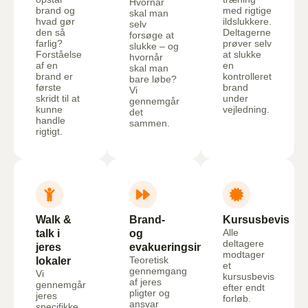
Hvornår
brand og
med rigtige
skal man
hvad gør
ildslukkere.
selv
den så
Deltagerne
forsøge at
farlig?
prøver selv
slukke – og
Forståelse
at slukke
hvornår
af en
en
skal man
brand er
kontrolleret
bare løbe?
første
brand
Vi
skridt til at
under
gennemgår
kunne
vejledning.
det
handle
sammen.
rigtigt.
Walk &
Brand-
Kursusbevis
Alle
talk i
og
deltagere
jeres
evakueringsinstruks
modtager
Teoretisk
lokaler
et
gennemgang
Vi
kursusbevis
af jeres
gennemgår
efter endt
pligter og
jeres
forløb.
ansvar
specifikke